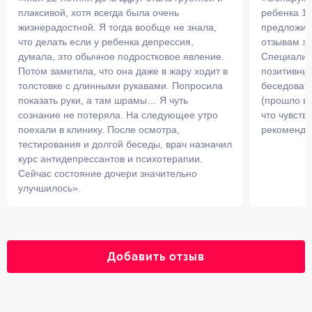
плаксивой, хотя всегда была очень
ребенка 14
жизнерадостной. Я тогда вообще не знала,
предложила
что делать если у ребенка депрессия,
отзывам з
думала, это обычное подростковое явление.
Специалис
Потом заметила, что она даже в жару ходит в
позитивны
толстовке с длинными рукавами. Попросила
беседовать
показать руки, а там шрамы… Я чуть
(прошло вс
сознание не потеряла. На следующее утро
что чувств
поехали в клинику. После осмотра,
рекоменду
тестирования и долгой беседы, врач назначил
курс антидепрессантов и психотерапии.
Сейчас состояние дочери значительно
улучшилось».
Добавить отзыв