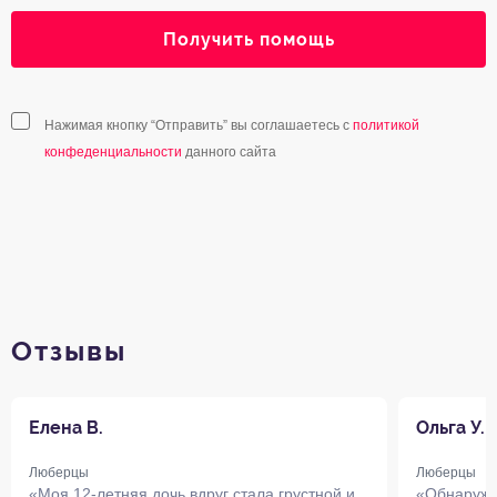
Получить помощь
Нажимая кнопку “Отправить” вы соглашаетесь с
политикой
конфеденциальности
данного сайта
Отзывы
Елена В.
Ольга У.
Люберцы
Люберцы
«Моя 12-летняя дочь вдруг стала грустной и
«Обнаружи