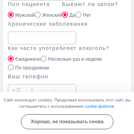
Пол пациента
Бывают ли запои?
Мужской
Женский
Да
Нет
Хронические заболевания
Как часто употребляет алкоголь?
Ежедневно
Несколько раз в неделю
По праздникам
Ваш телефон
Сайт использует cookies. Продолжая использовать этот сайт, вы
Нажимая кнопку “Отправить” вы соглашаетесь с
политикой
соглашаетесь с использованием
cookie-файлов
.
конфеденциальности
данного сайта
Хорошо, не показывать снова
Узнать стоимость